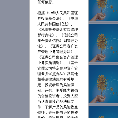
任何信息。
银叶资讯
根据《中华人民共和国证
券投资基金法》、《中华
银叶公告
人民共和国信托法》、
《私募投资基金监督管理
银叶小课堂
暂行办法》、《信托公司
集合资金信托计划管理办
媒体聚焦
法》、《证券公司客户资
产管理业务管理办法》、
《证券公司集合资产管理
业务实施细则》、《基金
管理公司特定客户资产管
理业务试点办法》及其他
相关法律法规的有关规
定，投资者应为风险识
别、评估、承受能力较强
的合格投资者，投资人应
当认真阅读产品法律文
件，了解产品的风险收益
特征，并根据自身的投资
目的、投资期限、投资经