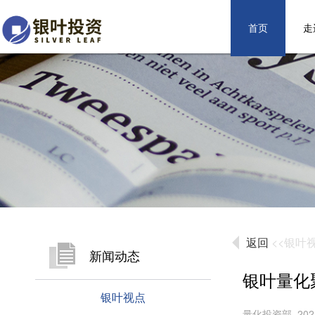
首页
走
返回
<<银叶
新闻动态
银叶量化聚
银叶视点
量化投资部 2024