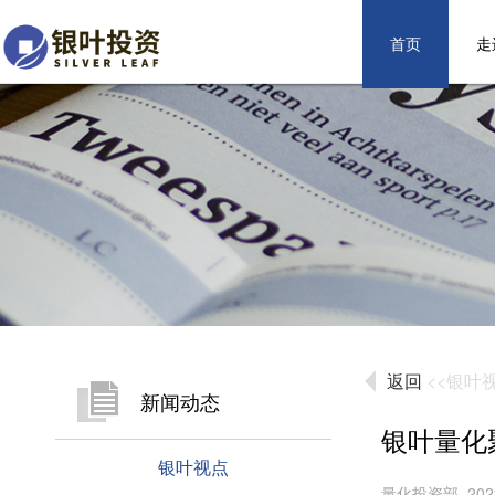
首页
走
返回
<<银叶
新闻动态
银叶量化聚
银叶视点
量化投资部 2023