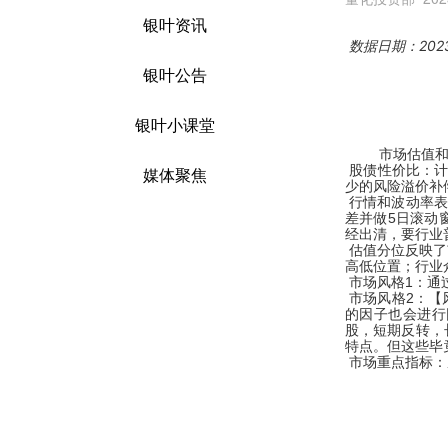
银叶资讯
数据日期：2023
银叶公告
银叶小课堂
市场估值
股债性价比：
媒体聚焦
少的风险溢价补
行情和波动率表
差并做
5
日滚动
经出清，要行业
估值分位反映了
高低位置；行业
市场风格
1
：通
市场风格
2
：【
的因子也会进行
股，短期反转，
特点。但这些毕
市场重点指标：