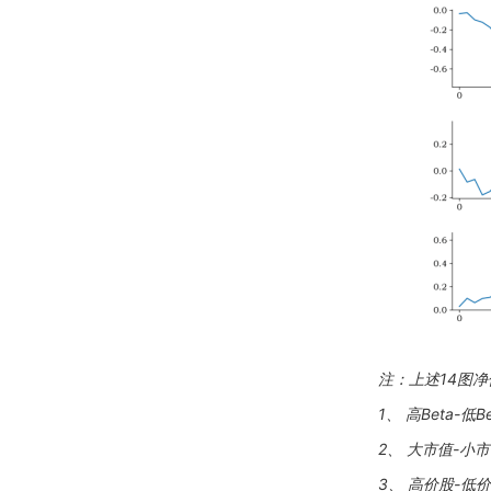
注：上述14图
1、 高Beta-低Be
2、 大市值-小
3、 高价股-低