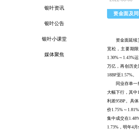
银叶资讯
资金面及同
银叶公告
银叶小课堂
资金面延续
宽松，主要期限
媒体聚焦
1.30%
～
1.43%
运
万亿，再创历史
18BP
至
1.57%
。
同业存单一
大幅下行，其中
利差
95BP
。具体
价
1.75%
～
1.81%
集中成交在
1.48
1.73%
，明年
4
月