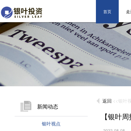
首页
走
返回
<<银叶
新闻动态
【银叶周
银叶视点
2022-08-08