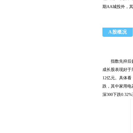
期
AA
城投外，
A股概况
指数先抑后
成长股表现好于
12
亿元。具体看
跌，其中家用电
深
300
下跌
0.32%