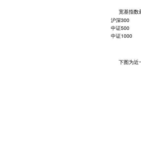
宽基指数
沪深
300
中证
500
中证
1000
下图为近