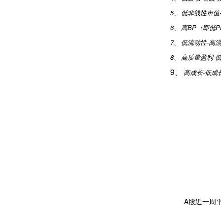
5、
低非线性市值
6、
高
BP
（即低
P
7、
低流动性
-
高
8、
高质量盈利
-
9、
高成长
-
低成
A
股近一周