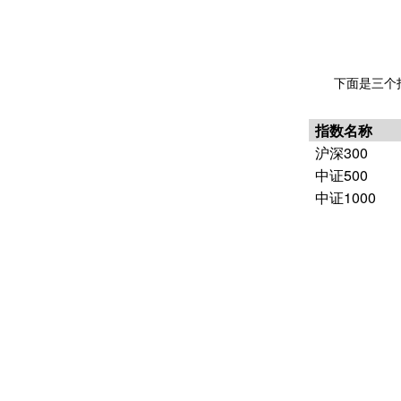
下面是三个
指数名称
沪深
300
中证
500
中证
1000