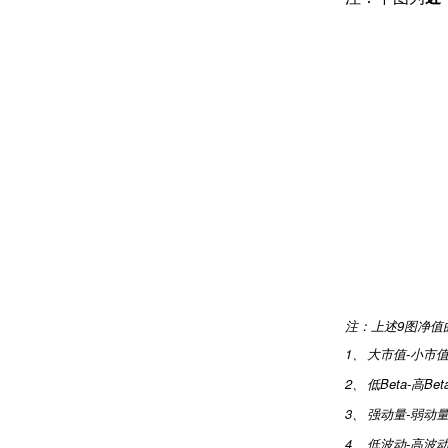
注：上述
9
图净值
1、
大市值
-
小市
2、
低
Beta-
高
Bet
3、
强动量
-
弱动
4、
低波动
-
高波