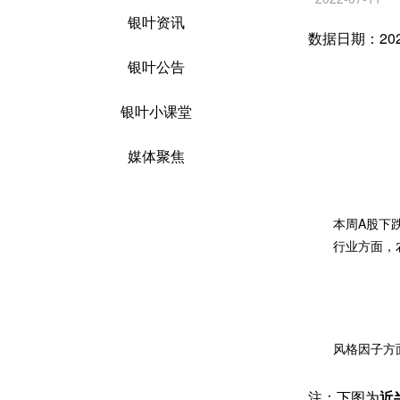
银叶资讯
数据日期：2022
银叶公告
银叶小课堂
媒体聚焦
本周
A
股下
行业方面，
风格因子方
注：下图为
近