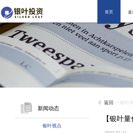
首页
走
返回
<<银叶
新闻动态
【银叶量
银叶视点
2022-07-11