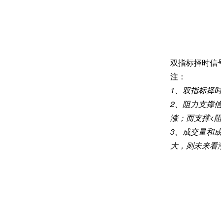
双指标择时信
注：
1、
双指标择
2、
阻力支撑
涨；而支撑
<
3、
成交量和
大，则未来看