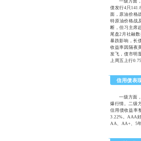
一级方面
债发行
4
只
141.
面，原油价格
特原油价格战
断，但习主席
尾盘
2
月社融数
暴跌影响，长
收益率因隔夜
发飞，债市明
上周五上行
0.7
信用债表
一级方面
爆行情。二级
信用债收益率
3.22%
。
AAA
AA
、
AA+
、
5