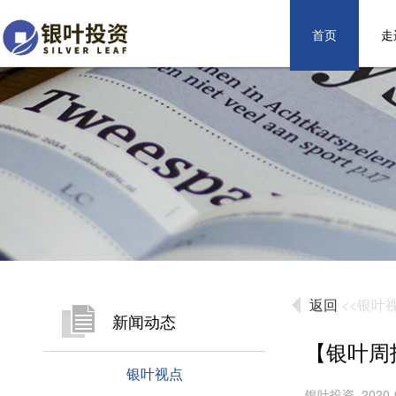
首页
走
返回
<<银叶
新闻动态
【银叶周
银叶视点
银叶投资 2020-0