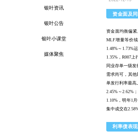
银叶资讯
资金面及同
银叶公告
资金面均衡偏紧。
银叶小课堂
MLF增量等价续
1.48%～1.
媒体聚焦
1.35%，R007上
同业存单一级发行
需求尚可，其他期
单发行利率最高上行
2.45%～2.6
1.10%，明年
集中成交在2.58
利率债表现