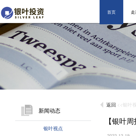
首页
走
返回
<<银叶
新闻动态
【银叶周
银叶视点
2022-12-19