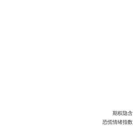
期权隐含
恐慌情绪指数