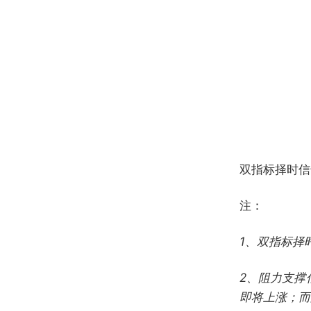
双指标择时信
注：
1、
双指标择
2、
阻力支撑
即将上涨；而