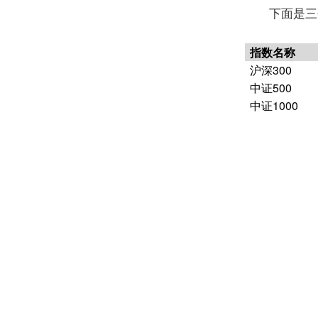
下面是三
指数名称
沪深
300
中证
500
中证
1000