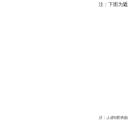
注：下图为
近
注：上述
9
图净值