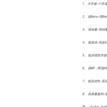
1、
大市值
-
小市
2、
低
Beta-
高
Be
3、
强动量
-
弱动
4、
低波动
-
高波
5、
低非线性市值
6、
高
BP
（即低
P
7、
低流动性
-
高
8、
高质量盈利
-
9、