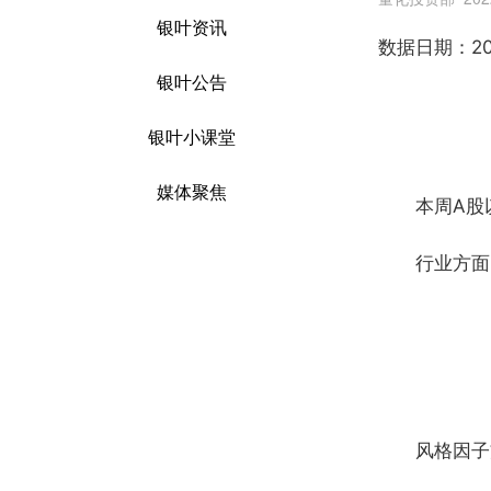
银叶资讯
数
据
日期：202
银叶公告
银叶小课堂
媒体聚焦
本周A股以
行业方面
风格因子