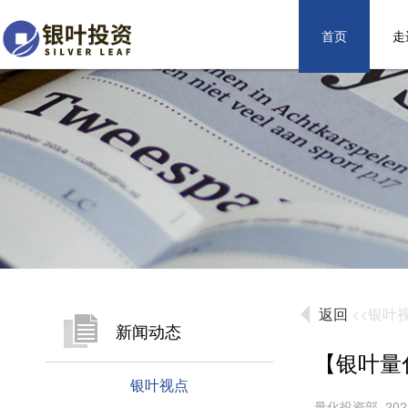
首页
走
返回
<<银叶
新闻动态
【银叶量
银叶视点
量化投资部 2022